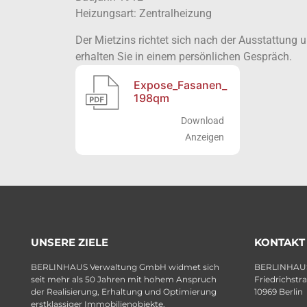
Heizungsart: Zentralheizung
Der Mietzins richtet sich nach der Ausstattung 
erhalten Sie in einem persönlichen Gespräch.
Expose_Fasanen_
198qm
Download
Anzeigen
UNSERE ZIELE
KONTAKT
BERLINHAUS Verwaltung GmbH widmet sich
BERLINHAUS
seit mehr als 50 Jahren mit hohem Anspruch
Friedrichstr
der Realisierung, Erhaltung und Optimierung
10969 Berlin
erstklassiger Immobilienobjekte.