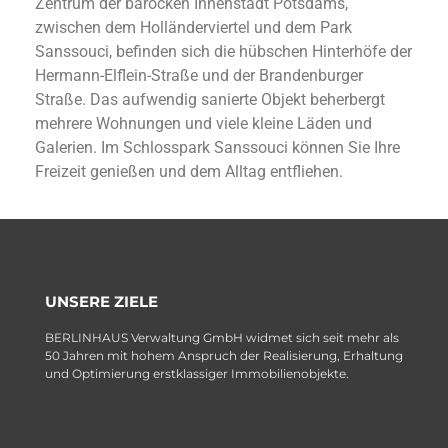
Zentrum der barocken Innenstadt Potsdams,
zwischen dem Holländerviertel und dem Park
Sanssouci, befinden sich die hübschen Hinterhöfe der
Hermann-Elflein-Straße und der Brandenburger
Straße. Das aufwendig sanierte Objekt beherbergt
mehrere Wohnungen und viele kleine Läden und
Galerien. Im Schlosspark Sanssouci können Sie Ihre
Freizeit genießen und dem Alltag entfliehen.
UNSERE ZIELE
BERLINHAUS Verwaltung GmbH widmet sich seit mehr als
50 Jahren mit hohem Anspruch der Realisierung, Erhaltung
und Optimierung erstklassiger Immobilienobjekte.