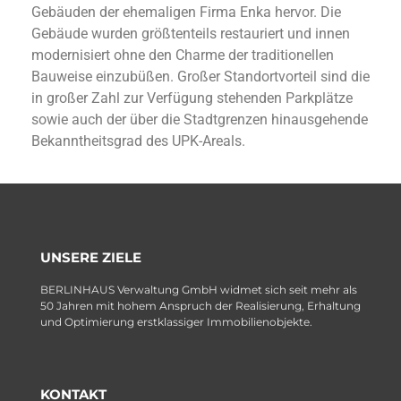
Gebäuden der ehemaligen Firma Enka hervor. Die
Gebäude wurden größtenteils restauriert und innen
modernisiert ohne den Charme der traditionellen
Bauweise einzubüßen. Großer Standortvorteil sind die
in großer Zahl zur Verfügung stehenden Parkplätze
sowie auch der über die Stadtgrenzen hinausgehende
Bekanntheitsgrad des UPK-Areals.
UNSERE ZIELE
BERLINHAUS Verwaltung GmbH widmet sich seit mehr als
50 Jahren mit hohem Anspruch der Realisierung, Erhaltung
und Optimierung erstklassiger Immobilienobjekte.
KONTAKT