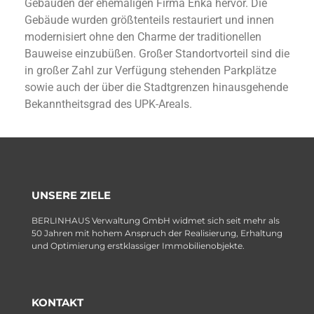
Gebäuden der ehemaligen Firma Enka hervor. Die
Gebäude wurden größtenteils restauriert und innen
modernisiert ohne den Charme der traditionellen
Bauweise einzubüßen. Großer Standortvorteil sind die
in großer Zahl zur Verfügung stehenden Parkplätze
sowie auch der über die Stadtgrenzen hinausgehende
Bekanntheitsgrad des UPK-Areals.
UNSERE ZIELE
BERLINHAUS Verwaltung GmbH widmet sich seit mehr als
50 Jahren mit hohem Anspruch der Realisierung, Erhaltung
und Optimierung erstklassiger Immobilienobjekte.
KONTAKT