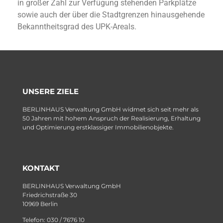
in großer Zahl zur Verfügung stehenden Parkplätze
sowie auch der über die Stadtgrenzen hinausgehende
Bekanntheitsgrad des UPK-Areals.
UNSERE ZIELE
BERLINHAUS Verwaltung GmbH widmet sich seit mehr als
50 Jahren mit hohem Anspruch der Realisierung, Erhaltung
und Optimierung erstklassiger Immobilienobjekte.
KONTAKT
BERLINHAUS Verwaltung GmbH
Friedrichstraße 30
10969 Berlin
Telefon: 030 / 7676 10