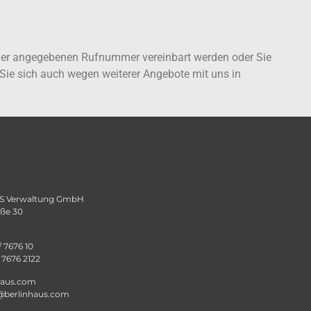
r der angegebenen Rufnummer vereinbart werden oder Sie
Sie sich auch wegen weiterer Angebote mit uns in
 Verwaltung GmbH
aße 30
/ 7676 10
/ 7676 2122
haus.com
@berlinhaus.com