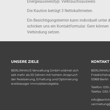
Energieausweistyp: Verbrauchsausweis
Die Kaution beträgt 3 Nettokaltmieten.
Ein Besichtigungstermin kann individuell unte
schicken uns ein Kontaktformular. Gern können 
Verbindung setzen.
UNSERE ZIELE
KONTAKT
BERLINHAUS Verwaltung GmbH widmet sich
BERLINHAUS
seit mehr als 50 Jahren mit hohem Anspruch
Friedrichstr
der Realisierung, Erhaltung und Optimierung
10969 Berlin
erstklassiger Immobilienobjekte.
Telefon: 030 
Telefax: 030 
info@berlin
vermietung