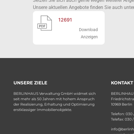
Setzen Sie sich auch gerne wegen weiterer Ange
Unsere aktuellen Angebote finden Sie auch unte
12691
Download
Anzeigen
UNSERE ZIELE
KONTAKT
BERLINHAUS Verwaltung GmbH widmet sich
BERLINHAUS
seit mehr als 50 Jahren mit hohem Anspruch
Friedrichstr
der Realisierung, Erhaltung und Optimierung
10969 Berlin
erstklassiger Immobilienobjekte.
Telefon: 030 
Telefax: 030 
info@berlin