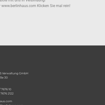
bote mit uns in Verbindung!
r www.berlinhaus.com Klicken Sie mal rein!
 Verwaltung GmbH
aße 30
/ 7676 10
/ 7676 2122
haus.com