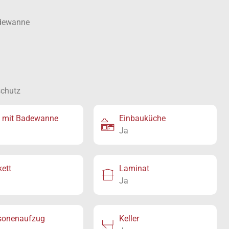
adewanne
schutz
 mit Badewanne
Einbauküche
Ja
kett
Laminat
Ja
sonenaufzug
Keller