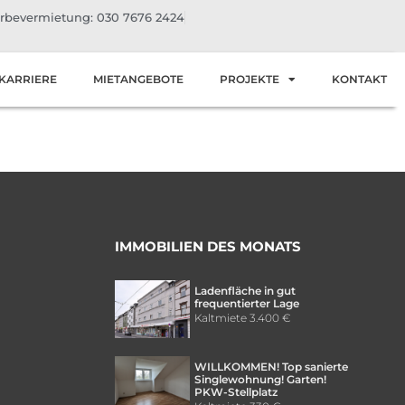
bevermietung: 030 7676 2424
KARRIERE
MIETANGEBOTE
PROJEKTE
KONTAKT
IMMOBILIEN DES MONATS
Ladenfläche in gut
frequentierter Lage
Kaltmiete
3.400 €
WILLKOMMEN! Top sanierte
Singlewohnung! Garten!
PKW-Stellplatz