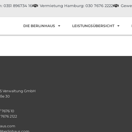
: 0351 896734 16
Vermietung Hamburg: 030 7676 2222
Gewer
DIE BERLINHAUS
LEISTUNGSÜBERSICHT
 Verwaltung GmbH
aße 30
/ 7676 10
/ 7676 2122
haus.com
@berlinhaus.com