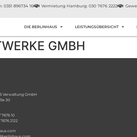
: 0351 896734 16
Vermietung Hamburg: 030 7676 2222
Gewer
DIE BERLINHAUS
LEISTUNGSÜBERSICHT
TWERKE GMBH
 Verwaltung GmbH
aße 30
/ 7676 10
/ 7676 2122
haus.com
@berlinhaus.com