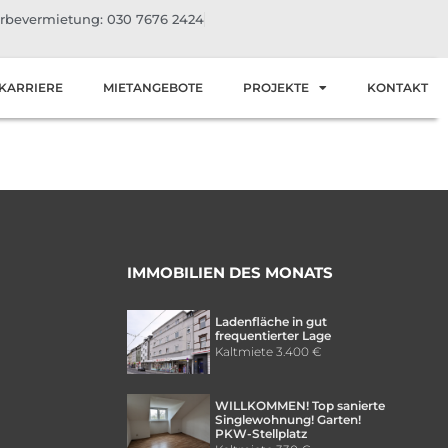
bevermietung: 030 7676 2424
KARRIERE
MIETANGEBOTE
PROJEKTE
KONTAKT
IMMOBILIEN DES MONATS
Ladenfläche in gut
frequentierter Lage
Kaltmiete
3.400 €
WILLKOMMEN! Top sanierte
Singlewohnung! Garten!
PKW-Stellplatz