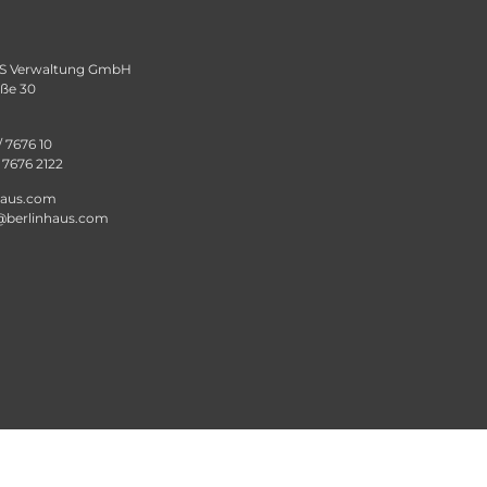
 Verwaltung GmbH
aße 30
/ 7676 10
/ 7676 2122
haus.com
@berlinhaus.com