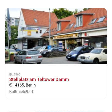
ID: 4565
Stellplatz am Teltower Damm
14165, Berlin
Kaltmiete
95 €