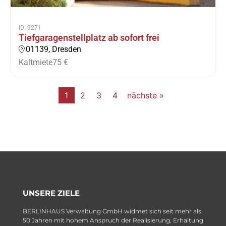
ID: 9271
Tiefgaragenstellplatz ab sofort frei
01139, Dresden
Kaltmiete
75 €
1
2
3
4
nächste »
UNSERE ZIELE
BERLINHAUS Verwaltung GmbH widmet sich seit mehr als
50 Jahren mit hohem Anspruch der Realisierung, Erhaltung