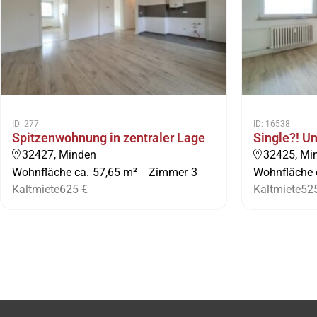
ID: 277
ID: 16538
Spitzenwohnung in zentraler Lage
Single?! U
32427, Minden
32425, Mi
Wohnfläche ca.
57,65 m²
Zimmer
3
Wohnfläche 
Kaltmiete
625 €
Kaltmiete
52