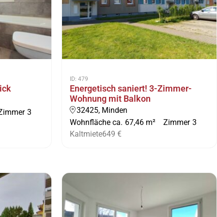
ID: 479
ick
Energetisch saniert! 3-Zimmer-
Wohnung mit Balkon
32425, Minden
Zimmer
3
Wohnfläche ca.
67,46 m²
Zimmer
3
Kaltmiete
649 €