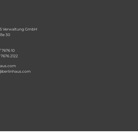
 Verwaltung GmbH
aße 30
/ 7676 10
/ 7676 2122
haus.com
@berlinhaus.com