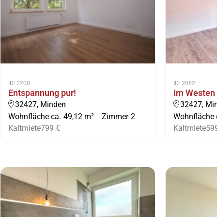
ID: 2200
ID: 2062
Entspannung pur!
Im Westen
32427, Minden
32427, Mi
Wohnfläche ca.
49,12 m²
Zimmer
2
Wohnfläche 
Kaltmiete
799 €
Kaltmiete
59