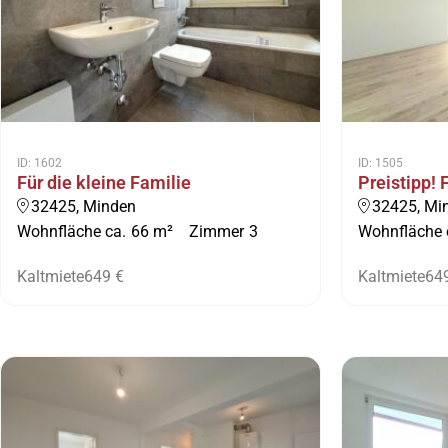
ID: 1602
ID: 1505
Für die kleine Familie
Preistipp! 
32425, Minden
32425, Mi
Wohnfläche ca.
66 m²
Zimmer
3
Wohnfläche 
Kaltmiete
649 €
Kaltmiete
64