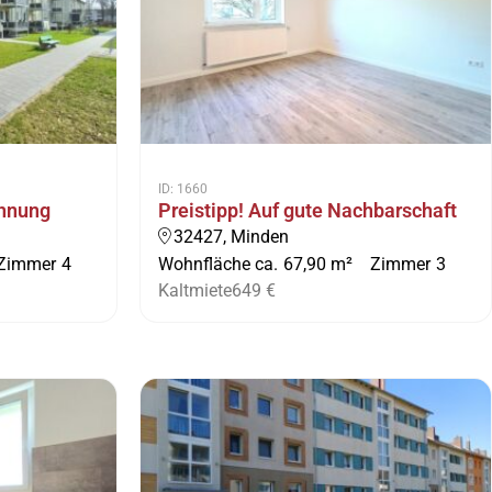
ID: 1660
ohnung
Preistipp! Auf gute Nachbarschaft
32427, Minden
Zimmer
4
Wohnfläche ca.
67,90 m²
Zimmer
3
Kaltmiete
649 €