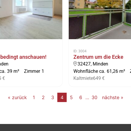
ID: 3004
nbedingt anschauen!
Zentrum um die Ecke
nden
32427, Minden
ca.
39 m²
Zimmer
1
Wohnfläche ca.
61,26 m²
5 €
Kaltmiete
649 €
« zurück
1
2
3
4
5
6
…
30
nächste »