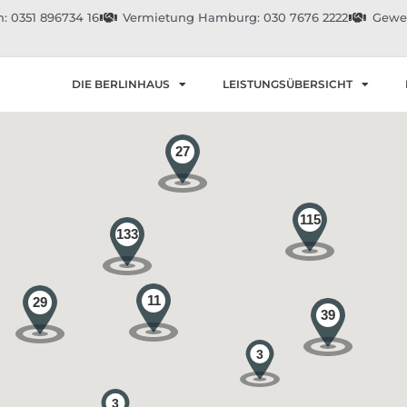
: 0351 896734 16
Vermietung Hamburg: 030 7676 2222
Gewer
DIE BERLINHAUS
LEISTUNGSÜBERSICHT
27
115
133
11
29
39
3
3