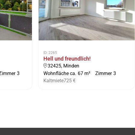
ID: 2265
Hell und freundlich!
32425, Minden
Zimmer
3
Wohnfläche ca.
67 m²
Zimmer
3
Kaltmiete
725 €