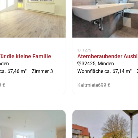
ID: 1275
Für die kleine Familie
Atemberaubender Ausbl
nden
32425, Minden
ca.
67,46 m²
Zimmer
3
Wohnfläche ca.
67,14 m²
9 €
Kaltmiete
699 €