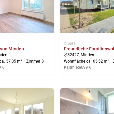
ID: 2055
 von Minden
Freundliche Familienw
nden
32427, Minden
ca.
57,05 m²
Zimmer
3
Wohnfläche ca.
65,52 m²
9 €
Kaltmiete
699 €