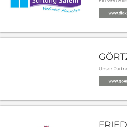
Ein wertvoll
www.diako
GÖRT
Unser Partn
www.goert
FRIE