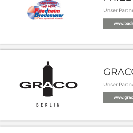
Unser Partn
www.bads
GRACO
Unser Partn
www.grac