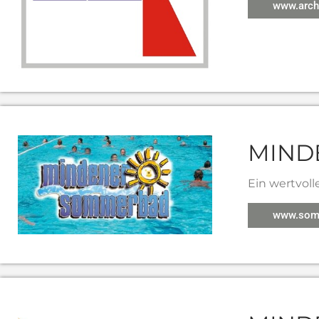
www.archi
MIND
Ein wertvoll
www.som