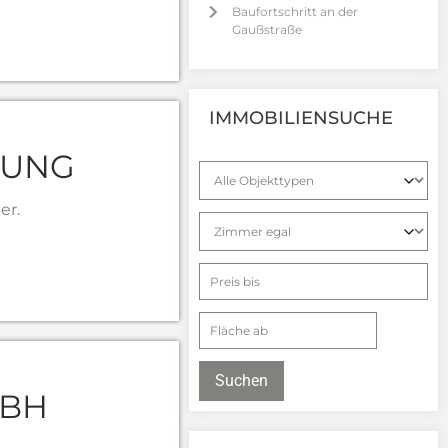
Baufortschritt an der
Gaußstraße
IMMOBILIENSUCHE
GUNG
er.
Suchen
MBH