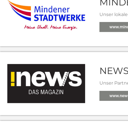
MIND
Unser lokal
www.mind
NEWS
Unser Partn
www.news