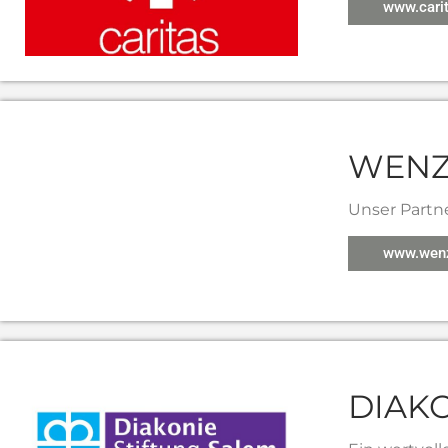
www.cari
WENZ
Unser Partne
www.wenz
DIAK