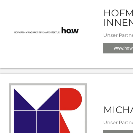
HOFM
INNE
Unser Partn
www.how-i
MICH
Unser Partne