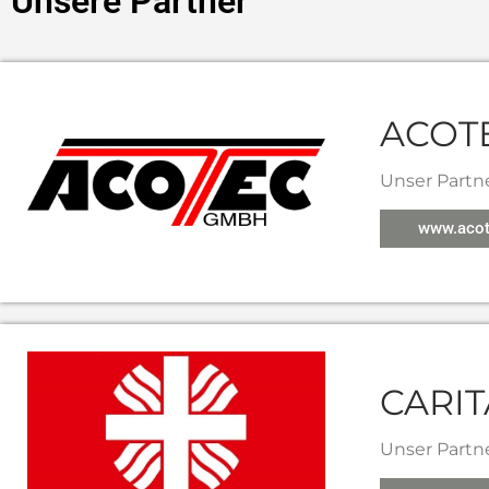
Unsere Partner
ACOT
Unser Partn
www.acot
CARIT
Unser Partn