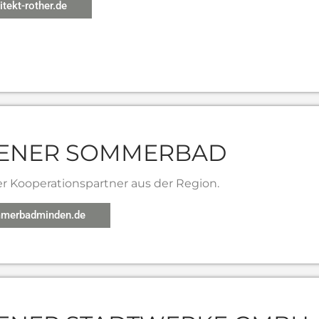
tekt-rother.de
ENER SOMMERBAD
er Kooperationspartner aus der Region.
merbadminden.de